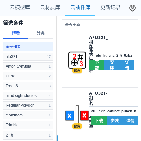
云模型库
云材质库
云插件库
更新记录
筛选条件
最近更新
作者
分类
AFU321_
排
版
全部作者
生
产
afu321
17
工
下
安
详
具
Anton Synytsia
1
载
装
情
栏
限免
版本：2.5.6
Curic
2
分类：全屋定制 · 作者：afu321
简介：排版输出nc,输出排版，输
Fredo6
13
AFU321-
mind.sight.studios
4
打
孔
Regular Polygon
1
拉
槽
thomthom
1
与
检
下载
安装
详情
Trimble
1
查
限免
版本：2.4.6
分类：全屋定制 · 作者：afu321
1
刘涛
简介：打孔，拉槽，排版备料